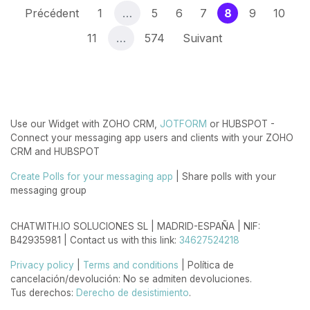
(current)
Précédent
1
…
5
6
7
8
9
10
11
…
574
Suivant
Use our Widget with ZOHO CRM,
JOTFORM
or HUBSPOT -
Connect your messaging app users and clients with your ZOHO
CRM and HUBSPOT
Create Polls for your messaging app
| Share polls with your
messaging group
CHATWITH.IO SOLUCIONES SL | MADRID-ESPAÑA | NIF:
B42935981 | Contact us with this link:
34627524218
Privacy policy
|
Terms and conditions
| Política de
cancelación/devolución: No se admiten devoluciones.
Tus derechos:
Derecho de desistimiento
.