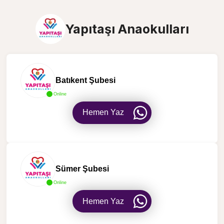
Yapıtaşı Anaokulları
Batıkent Şubesi
Online
Hemen Yaz
Sümer Şubesi
Online
Hemen Yaz