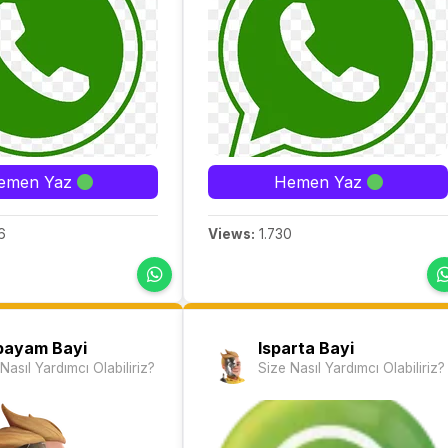
emen Yaz
Hemen Yaz
6
Views:
1.730
payam Bayi
Isparta Bayi
Nasıl Yardımcı Olabiliriz?
Size Nasıl Yardımcı Olabiliriz?