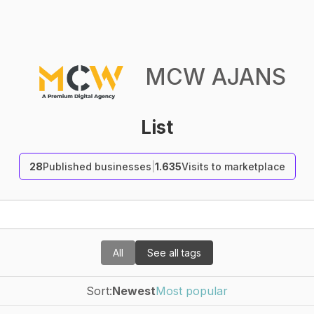
MCW AJANS
List
28
Published businesses
|
1.635
Visits to marketplace
All
See all tags
Sort:
Newest
Most popular