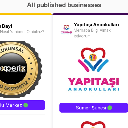
All published businesses
Yapıtaşı Anaokulları
u Bayi
Merhaba Bilgi Almak
Nasıl Yardımcı Olabiliriz?
İstiyorum
lu Merkez
Sümer Şubesi
7