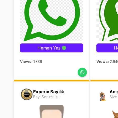
Hemen Yaz
H
Views:
1.339
Views:
2.64
Experix Bayilik
Acı
Bayi Sorumlusu
Size 