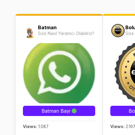
Batman
Bol
Size Nasıl Yardımcı Olabiliriz?
Size 
Batman Bayi
Bo
Views:
1.087
Views:
2.19