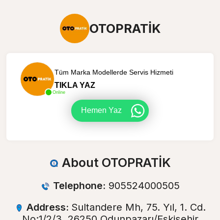
OTOPRATİK
Tüm Marka Modellerde Servis Hizmeti
TIKLA YAZ
Online
Hemen Yaz
About OTOPRATİK
Telephone:
905524000505
Address:
Sultandere Mh, 75. Yıl, 1. Cd.
No:1/2/3, 26250 Odunpazarı/Eskişehir